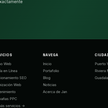
exactamente
VICIOS
NAVEGA
CIUDA
ño Web
Inicio
Puerto V
a en Línea
Portafolio
Riviera 
cionamiento SEO
Blog
Guadala
mización Web
Noticias
enimiento
Acerca de Jan
añas PPC
ás servicios →