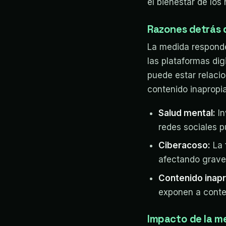
el bienestar de los 
Razones detrás d
La medida responde
las plataformas dig
puede estar relaci
contenido inapropi
Salud mental:
In
redes sociales 
Ciberacoso:
La 
afectando grav
Contenido inap
exponen a conte
Impacto de la m