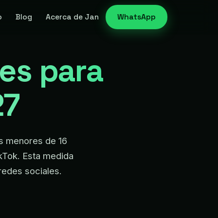
o
Blog
Acerca de Jan
WhatsApp
les para
27
los menores de 16
kTok. Esta medida
redes sociales.