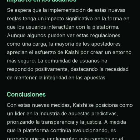
Se espera que la implementación de estas nuevas
reglas tenga un impacto significativo en la forma en
que los usuarios interactúan con la plataforma.
Aunque algunos pueden ver estas regulaciones
como una carga, la mayoría de los apostadores
aprecian el esfuerzo de Kalshi por crear un entorno
más seguro. La comunidad de usuarios ha
respondido positivamente, destacando la necesidad
de mantener la integridad en las apuestas.
Conclusiones
Con estas nuevas medidas, Kalshi se posiciona como
un líder en la industria de apuestas predictivas,
priorizando la transparencia y la justicia. A medida
que la plataforma continúa evolucionando, es
probable que se implementen más cambios en el