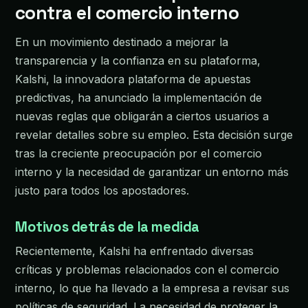
contra el comercio interno
En un movimiento destinado a mejorar la
transparencia y la confianza en su plataforma,
Kalshi, la innovadora plataforma de apuestas
predictivas, ha anunciado la implementación de
nuevas reglas que obligarán a ciertos usuarios a
revelar detalles sobre su empleo. Esta decisión surge
tras la creciente preocupación por el comercio
interno y la necesidad de garantizar un entorno más
justo para todos los apostadores.
Motivos detrás de la medida
Recientemente, Kalshi ha enfrentado diversas
críticas y problemas relacionados con el comercio
interno, lo que ha llevado a la empresa a revisar sus
políticas de seguridad. La necesidad de proteger la