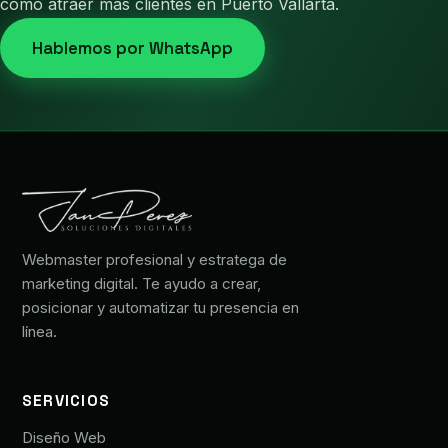
cómo atraer más clientes en Puerto Vallarta.
Hablemos por WhatsApp
Webmaster profesional y estratega de
marketing digital. Te ayudo a crear,
posicionar y automatizar tu presencia en
línea.
SERVICIOS
Diseño Web